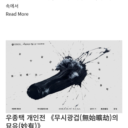
속에서
Read More
우종택 개인전 《무시광겁(無始曠劫)의
묘유(妙有)》