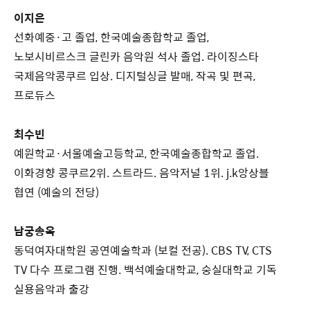
이지은
선화예중·고 졸업, 한국예술종합학교 졸업,
노보시비르스크 글린카 음악원 석사 졸업. 라이징스타
국제음악콩쿠르 입상. 디지털싱글 발매, 작곡 및 편곡,
프로듀스
최수빈
예원학교·서울예술고등학교, 한국예술종합학교 졸업.
이화경향 콩쿠르2위. 스트라드. 음악저널 1위. j.k앙상블
협연 (예술의 전당)
남궁송옥
동덕여자대학원 공연예술학과 (보컬 전공). CBS TV, CTS
TV 다수 프로그램 진행. 백석예술대학교, 숭실대학교 기독
실용음악과 출강