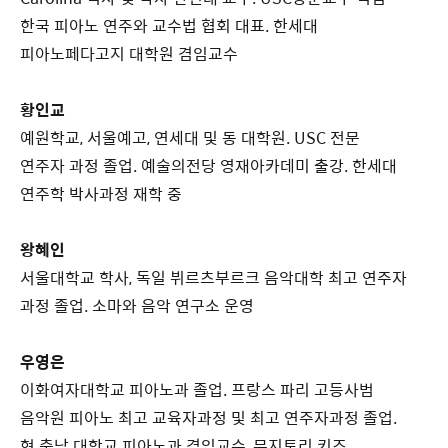
한국 피아노 연주와 교수법 협회 대표. 한세대
피아노페다고지 대학원 겸임교수
황인교
예원학교, 서울예고, 연세대 및 동 대학원. USC 전문
연주자 과정 졸업. 예술의전당 영재아카데미 출강. 한세대
연주학 박사과정 재학 중
왕혜인
서울대학교 학사, 독일 뷔르츠부르크 음악대학 최고 연주자
과정 졸업. 소마와 음악 연구소 운영
우영은
이화여자대학교 피아노과 졸업. 프랑스 파리 고등사범
음악원 피아노 최고 교육자과정 및 최고 연주자과정 졸업.
현 충남 대학교 피아노과 겸임교수, 뮤지토리 키즈