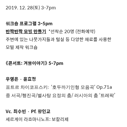
2019. 12. 28(토) 3-7pm
워크숍 프로그램 3-5pm
반짝반짝 모빌 만들기
*선착순 20명 (전화예약)
주변에 있는 나뭇가지들과 털실 등 다양한 재료를 사용한
모빌 제작 워크숍
《콘서트: 겨울이야기》 5-7pm
우영은
·
윤효정
‘
‘ Op.71a
표트르 차이코프스키:
호두까기인형 모음곡
/
/
/
‘
’
중
서곡
행진곡
별사탕 요정의 춤
러시아의 춤
트레팍
Vc. 최수빈 · Pf. 황인교
세르게이 라흐마니노프: 보칼리제