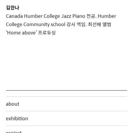
김한나
Canada Humber College Jazz Piano 전공. Humber
College Community school 강사 역임. 최선배 앨범
‘Home above’ 프로듀싱
about
exhibition
project