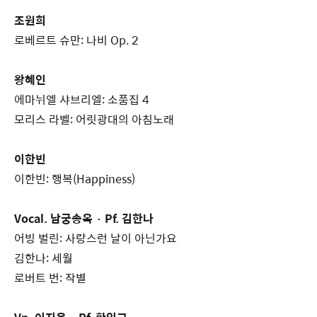
조원희
로베르트 슈만: 나비 Op. 2
왕혜인
에마뉘엘 샤브리엘: 소품집 4
모리스 라벨: 어릿광대의 아침노래
이한빈
이한빈: 행복(Happiness)
Vocal. 남궁송옥 · Pf. 김한나
어빙 벌린: 사랑스런 날이 아닌가요
김한나: 세월
로버트 번: 작별