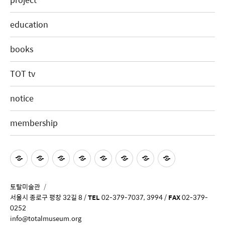
education
books
TOT tv
notice
membership
토탈미술관
서울시 종로구 평창 32길 8 /
TEL
02-379-7037, 3994 /
FAX
02-379-
0252
info@totalmuseum.org