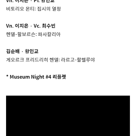
Vn. 이지은
· Pf. 황인교
비토리오 몬티: 집시의 열정
Vn. 이지은
· Vc. 최수빈
헨델-할보르슨: 파사칼리아
김순배 · 황인교
게오르크 프리드리히 헨델: 라르고-할렐루야
* Museum Night #4 리플렛