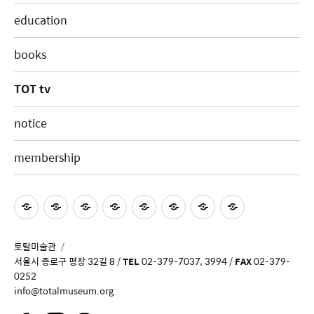
education
books
TOT tv
notice
membership
토탈미술관
서울시 종로구 평창 32길 8 /
TEL
02-379-7037, 3994 /
FAX
02-379-
0252
info@totalmuseum.org