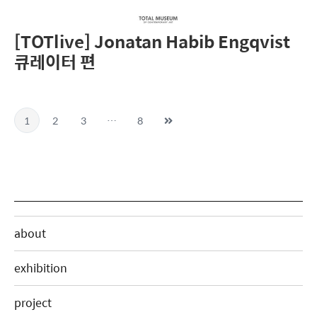
[TOTlive] Jonatan Habib Engqvist
큐레이터 편
1
2
3
…
8
about
exhibition
project