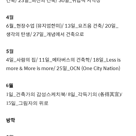
건축/ 23일_최선의 건축/ 30일_귀납적 지역성
4월
6월_현장수업 (뮤지엄한미)/ 13일_요즈음 건축/ 20일_
생각의 탄생/ 27일_개념에서 건축으로
5월
4일_사람의 집/ 11일_메타버스의 건축학/ 18일_Less is
more & More is more/ 25일_OCN (One City Nation)
6월
1일_건축가의 감성스케치북/ 8일_각득기의 (各得其宜)/
15일_그림자의 위로
방학