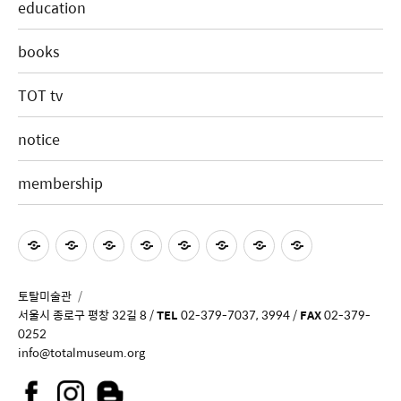
education
books
TOT tv
notice
membership
토탈미술관
서울시 종로구 평창 32길 8 /
TEL
02-379-7037, 3994 /
FAX
02-379-
0252
info@totalmuseum.org