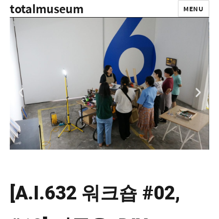
totalmuseum
MENU
[A.I.632 워크숍 #02,