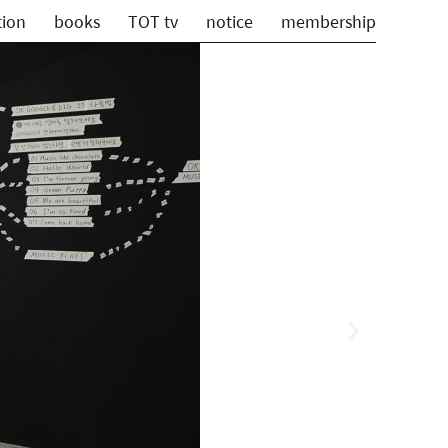
tion
books
TOT tv
notice
membership