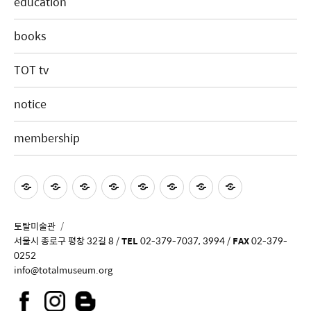
education
books
TOT tv
notice
membership
토탈미술관
서울시 종로구 평창 32길 8 /
TEL
02-379-7037, 3994 /
FAX
02-379-
0252
info@totalmuseum.org