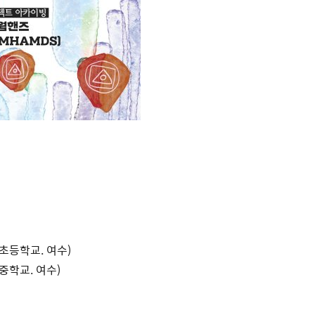
동백초등학교. 여수)
남중학교. 여수)