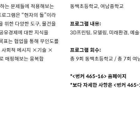
면하는 문제들에 적용해보는
동백초등학교, 여남중학교
프로그램은 “현자의 돌”이라
을 위한 다양한 도구, 물건을
프로그램 내용
:
 공유경제에 대한 지식을
3D프린팅, 모델링, 미래환경, 예
 목표는 협업을 통해 무인도를
 사회적 메시지 ×기술 ×
프로그램 회수
:
으로 매핑해보는 융복합
총 9회 동백초등학교 / 총 7회
*
<벙커 465-16> 홈페이지
*보다 자세한 사항은 <벙커 465