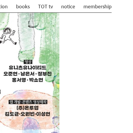
tion
books
TOT tv
notice
membership