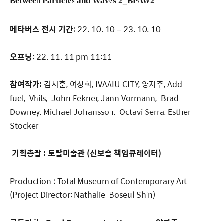
Between Particles and Waves 2_
BPAW2
메타버스 전시 기간:
22. 10. 10 – 23. 10. 10
오프닝:
22. 11. 11 pm 11:11
참여작가:
김시훈, 여상희, IVAAIU CITY, 양자주, Add
fuel, Vhils, John Fekner, Jann Vormann, Brad
Downey, Michael Johansson, Octavi Serra, Esther
Stocker
기획총괄 : 토탈미술관 (신보슬 책임큐레이터)
Production : Total Museum of Contemporary Art
(Project Director: Nathalie Boseul Shin)