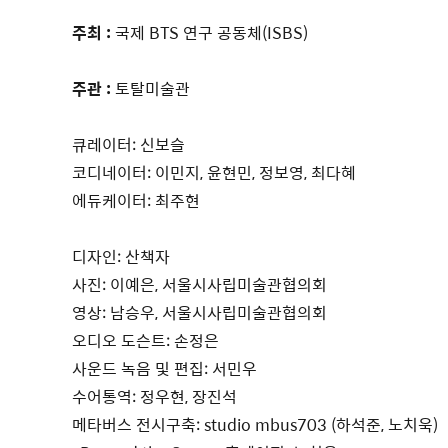
주최 :
국제 BTS 연구 공동체(ISBS)
주관 :
토탈미술관
큐레이터: 신보슬
코디네이터: 이민지, 윤현민, 정보영, 최다혜
에듀케이터: 최주현
디자인: 산책자
사진: 이예은, 서울시사립미술관협의회
영상: 남승우, 서울시사립미술관협의회
오디오 도슨트: 손정은
사운드 녹음 및 편집: 서민우
수어통역: 정우현, 장진석
메타버스 전시구축: studio mbus703 (하석준, 노치욱)