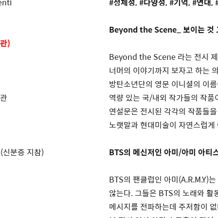
nti
#정체성, #다양성, #기억, #연대,
Beyond the Scene_ 보이는 
관)
Beyond the Scene 라는 
너머의 이야기까지 보자고 하는 
방탄소년단의 영문 이니셜의 이름
휴관
역량 있는 국/내외 작가들의 작품이
연설문은 전시된 각각의 작품들을 
노랫말과 현대미술이 자연스럽게 
자(신분증 지참)
BTS의 메신저인 아미/아미 아티
BTS의 팬클럽인 아미(A.R.M.
않는다. 그들은 BTS의 노래와 활
메시지를 전파하는데 주저함이 없다