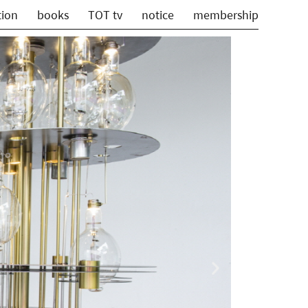
tion
books
TOT tv
notice
membership