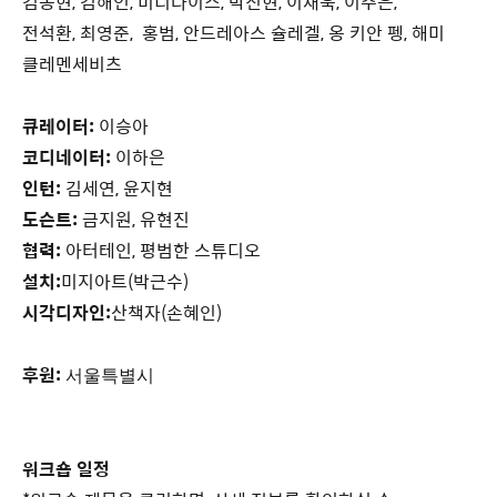
김동현, 김해인, 미디다이스, 박진현,
이재욱, 이주은,
전석환, 최영준,
홍범,
안드레아스 슐레겔,
옹 키안 펭,
해미
클레멘세비츠
큐레이터:
이승아
코디네이터:
이하은
인턴:
김세연, 윤지현
도슨트:
금지원, 유현진
협력:
아터테인, 평범한 스튜디오
설치:
미지아트(박근수)
시각디자인:
산책자(손혜인)
후원:
서울특별시
워크숍 일정