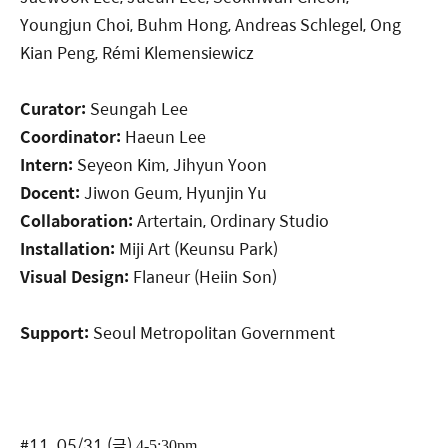
Youngjun Choi, Buhm Hong, Andreas Schlegel, Ong
Kian Peng, Rémi Klemensiewicz
Curator:
Seungah Lee
Coordinator:
Haeun Lee
Intern:
Seyeon Kim, Jihyun Yoon
Docent:
Jiwon Geum, Hyunjin Yu
Collaboration:
Artertain, Ordinary Studio
Installation:
Miji Art (Keunsu Park)
Visual Design:
Flaneur (Heiin Son)
Support:
Seoul Metropolitan Government
#11 05/31 (금)
4-5:30pm