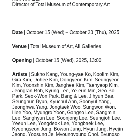
Director of
Total Museum of Contemporary Art
Date |
October 15 (Wed) – October 23 (Thu), 2025
Venue |
Total Museum of Art, All Galleries
Opening |
October 15 (Wed), 2025, 13:00
Artists |
Sukho Kang, Young-yae Ko, Koolim Kim,
Gira Kim, Dohee Kim, Dongyeon Kim, Seungyeon
Kim, Yoonshin Kim, Janghee Kim, Taehyeop Kim,
Jeongran Roh, Kyung Lee, Ye-eun Min, Seo-Bo
Park, Seok-Won Park, Bang & Lee, Jihyun Bae,
Seunghun Byun, Kyuchul Ahn, Soonyul Yang,
Jeonghwa Yang, Jongtaek Woo, Sungwon Won,
Hee Yoo, Myungro Yoon, Gangso Lee, Sangmin
Lee, Sanghyun Lee, Soonjong Lee, Seungjoh Lee,
Yeeun Lee, Yongdeok Lee, Yongbaek Lee,
Kyeongseon Jung, Bowon Jung, Hyun Jung, Hyejin
Jeong, Yoosung Je, Myoungyoung Choi, Byungso