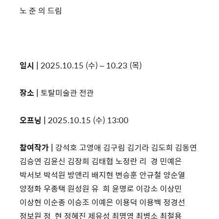
노 준 의 드림
일시 |
2025.10.15 (수) – 10.23 (목)
장소 |
토탈미술관 전관
오프닝 |
2025.10.15 (수) 13:00
참여작가 |
강석호 고영애 김구림 김기라 김도희 김동연
김승연 김윤신 김장희 김태협 노정란 리 경 민예은
박서보 박석원 방앤리 배지현 변승훈 안규철 양순열
양정화 우종택 원성원 유 희 윤명로 이강소 이상민
이상현 이순종 이승조 이예은 이용덕 이용백 정경선
정보원 정 현 정혜진 제유성 최명영 최병소 최철용