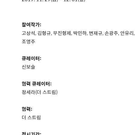
참여작가:
고상석, 김형규, 무진형제, 박민하, 변재규, 손광주, 안유리,
조영주
큐레이터:
신보슬
협력 큐레이터:
정세라(더 스트림)
협력:
더 스트림
전시기간: