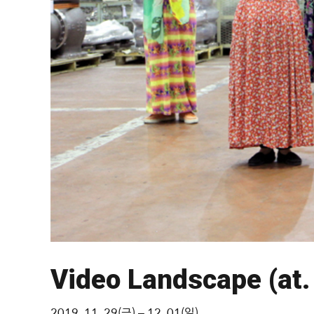
Video Landscape (at.
2019. 11. 29(금) – 12. 01(일)