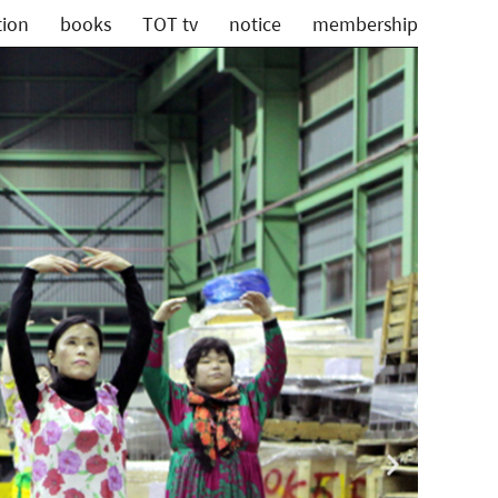
tion
books
TOT tv
notice
membership