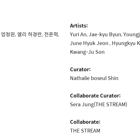
Artists:
 엄정원, 엘리 허경란, 전준혁,
Yuri An, Jae-kyu Byun, Young
June Hyuk Jeon , Hyungkyu Ki
Kwang-Ju Son
Curator:
Nathalie boseul Shin
Collaborate Curator:
Sera Jung
(THE STREAM)
Collaborate:
THE STREAM