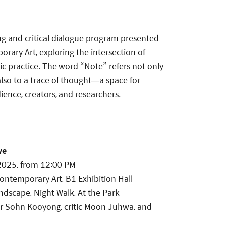
ng and critical dialogue program presented
ary Art, exploring the intersection of
tic practice. The word “Note” refers not only
also to a trace of thought—a space for
ence, creators, and researchers.
ve
2025, from 12:00 PM
ntemporary Art, B1 Exhibition Hall
dscape, Night Walk, At the Park
or Sohn Kooyong, critic Moon Juhwa, and