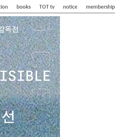
tion
books
TOT tv
notice
membership