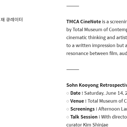
⸻
신재 큐레이터
TMCA CineNote
is a screeni
by Total Museum of Contempor
cinematic thinking and artis
to a written impression but 
resonance between film, audi
⸻
Sohn Kooyong Retrospecti
◌
Date :
Saturday, June 14, 
◌
Venue :
Total Museum of Co
◌
Screenings :
Afternoon Lan
◌
Talk Session :
With direct
curator Kim Shinjae