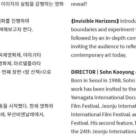
 이미지의 실험을 감행하는 영화
reveal?
대화를
진행하며
⟪
Invisible Horizons
⟫
introd
색해보고자 한다.
boundaries and experiment w
followed by an in-depth conv
inviting the audience to refl
담 국제영화제, 야마가타
contemporary art today.
영화제, 마르델플라타
 번째 장편 <밤 산책>으로
DIRECTOR | Sohn Kooyong
Born in Seoul in 1988, Sohn 
work has been invited to the
Yamagata International Docu
동을 시작했다. 현재 영화와
Film Festival, Jeonju Internat
레, 부산비엔날레에서,
International Film Festival,
Festival. His second featur
the 24th Jeonju International