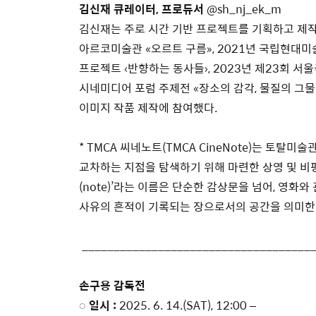
김신재 큐레이터, 프로듀서
@sh_nj_ek_m
김신재는 주로 시간 기반 프로젝트를 기획하고 제작
아르코미술관 «오르트 구름», 2021년 국립현대미
프로젝트 ‹반향하는 동사들›, 2023년 제23회
시네미디어 포럼 주제전 «장소의 감각, 물질의 그물
이미지 작품 제작에 참여했다.
* TMCA 씨네노트(TMCA CineNote)는 토탈
교차하는 지점을 탐색하기 위해 마련한 상영 및 비평
(note)’라는 이름은 단순한 감상문을 넘어, 영화와
사유의 흔적이 기록되는 장으로서의 공간을 의미한
____________________________________
손구용 감독전
◌ 일시 :
2025. 6. 14.(SAT), 12:00 –