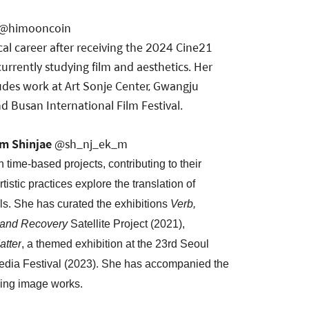
@himooncoin
al career after receiving the 2024 Cine21
currently studying film and aesthetics. Her
udes work at Art Sonje Center, Gwangju
d Busan International Film Festival.
m Shinjae
@sh_nj_ek_m
 time-based projects, contributing to their
tistic practices explore the translation of
s. She has curated the exhibitions
Verb,
 and Recovery
Satellite Project (2021),
atter
, a themed exhibition at the 23rd Seoul
edia Festival (2023). She has accompanied the
ving image works.