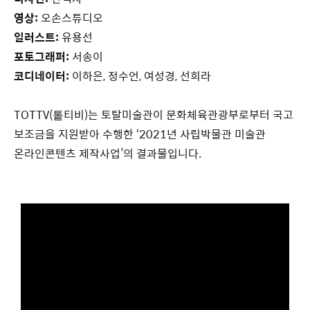
영상:
오손스튜디오
일러스트:
유용선
포토그래퍼:
서송이
코디네이터:
이하은, 정수언, 여성경, 선희라
TOTTV(톹티비)는 토탈미술관이 문화체육관광부로부터 국고
보조금을 지원받아 수행한 ‘2021년 사립박물관 미술관
온라인콘텐츠 제작사업’의 결과물입니다.