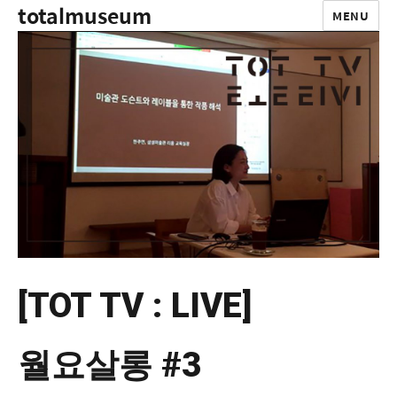
totalmuseum
MENU
[TOT TV : LIVE]
월요살롱 #3