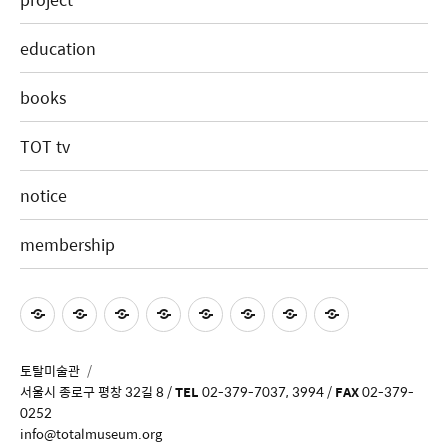
education
books
TOT tv
notice
membership
토탈미술관
서울시 종로구 평창 32길 8 /
TEL
02-379-7037, 3994 /
FAX
02-379-
0252
info@totalmuseum.org