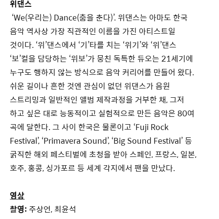
위댄스
‘We(우리는) Dance(춤을 춘다)’. 위댄스는 아마도 한국
음악 역사상 가장 직관적인 이름을 가진 아티스트일
것이다. ‘위’댄스에서 ‘기’타를 치는 ‘위기’와 ‘위’댄스
‘보’컬을 담당하는 ‘위보’가 뭉친 독특한 듀오는 21세기에
누구도 행하지 않는 방식으로 음악 커리어를 만들어 왔다.
쉬운 길이나 흔한 것엔 관심이 없던 위댄스가 음원
스트리밍과 일반적인 앨범 제작과정을 거부한 채, 그저
하고 싶은 대로 능동적이고 실험적으로 만든 음악은 80여
곡에 달한다. 그 사이 한국은 물론이고 ‘Fuji Rock
Festival’, ‘Primavera Sound’, ‘Big Sound Festival’ 등
굵직한 해외 페스티벌에 초청을 받아 스페인, 프랑스, 일본,
호주, 홍콩, 싱가포르 등 세계 각지에서 팬을 만났다.
영상
촬영:
주상언, 최윤석