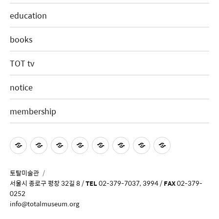
education
books
TOT tv
notice
membership
토탈미술관
서울시 종로구 평창 32길 8 /
TEL
02-379-7037, 3994 /
FAX
02-379-
0252
info@totalmuseum.org