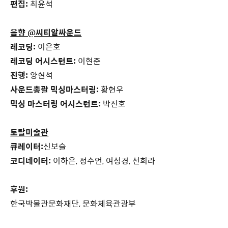
편집:
최윤석
음향 @씨티알싸운드
레코딩:
이은호
레코딩 어시스턴트:
이현준
진행:
양현석
사운드총괄 믹싱마스터링:
황현우
믹싱 마스터링 어시스턴트:
박진호
토탈미술관
큐레이터:
신보슬
코디네이터:
이하은, 정수언, 여성경, 선희라
후원:
한국박물관문화재단, 문화체육관광부