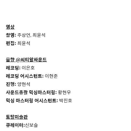
영상
촬영:
주상언, 최윤석
편집:
최윤석
음향 @씨티알싸운드
레코딩:
이은호
레코딩 어시스턴트:
이현준
진행:
양현석
사운드총괄 믹싱마스터링:
황현우
믹싱 마스터링 어시스턴트:
박진호
토탈미술관
큐레이터:
신보슬