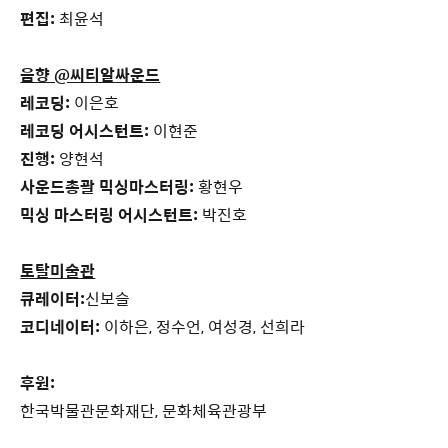
편집:
최윤석
음향 @씨티알싸운드
레코딩:
이은호
레코딩 어시스턴트:
이현준
진행:
양현석
사운드총괄 믹싱마스터링:
황현우
믹싱 마스터링 어시스턴트:
박진호
토탈미술관
큐레이터:
신보슬
코디네이터:
이하은, 정수언, 여성경, 선희라
후원:
한국박물관문화재단, 문화체육관광부