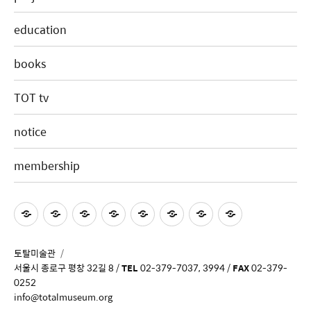
education
books
TOT tv
notice
membership
토탈미술관
서울시 종로구 평창 32길 8 /
TEL
02-379-7037, 3994 /
FAX
02-379-
0252
info@totalmuseum.org