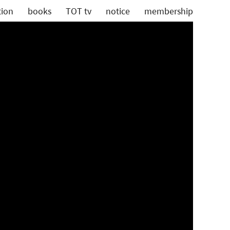
tion
books
TOT tv
notice
membership