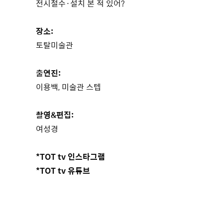
전시철수·설치 본 적 있어?
장소:
토탈미술관
출연진:
이용백, 미술관 스텝
촬영&편집:
여성경
*TOT tv 인스타그램
*TOT tv 유튜브