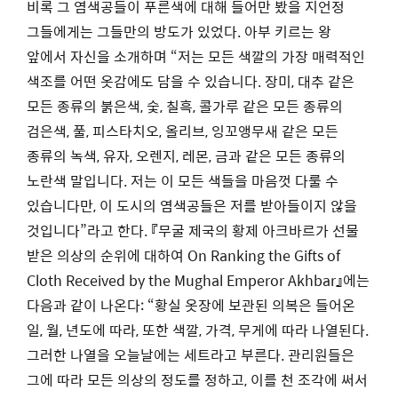
비록 그 염색공들이 푸른색에 대해 들어만 봤을 지언정
그들에게는 그들만의 방도가 있었다. 아부 키르는 왕
앞에서 자신을 소개하며 “저는 모든 색깔의 가장 매력적인
색조를 어떤 옷감에도 담을 수 있습니다. 장미, 대추 같은
모든 종류의 붉은색, 숯, 칠흑, 콜가루 같은 모든 종류의
검은색, 풀, 피스타치오, 올리브, 잉꼬앵무새 같은 모든
종류의 녹색, 유자, 오렌지, 레몬, 금과 같은 모든 종류의
노란색 말입니다. 저는 이 모든 색들을 마음껏 다룰 수
있습니다만, 이 도시의 염색공들은 저를 받아들이지 않을
것입니다”라고 한다. 『무굴 제국의 황제 아크바르가 선물
받은 의상의 순위에 대하여 On Ranking the Gifts of
Cloth Received by the Mughal Emperor Akhbar』에는
다음과 같이 나온다: “황실 옷장에 보관된 의복은 들어온
일, 월, 년도에 따라, 또한 색깔, 가격, 무게에 따라 나열된다.
그러한 나열을 오늘날에는 세트라고 부른다. 관리원들은
그에 따라 모든 의상의 정도를 정하고, 이를 천 조각에 써서