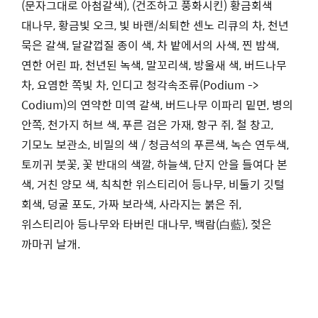
(문자그대로 아첨갈색), (건조하고 풍화시킨) 황금회색
대나무, 황금빛 오크, 빛 바랜/쇠퇴한 센노 리큐의 차, 천년
묵은 갈색, 달걀껍질 종이 색, 차 밭에서의 사색, 찐 밤색,
연한 어린 파, 천년된 녹색, 말꼬리색, 방울새 색, 버드나무
차, 요염한 쪽빛 차, 인디고 청각속조류(Podium ->
Codium)의 연약한 미역 갈색, 버드나무 이파리 밑면, 병의
안쪽, 천가지 허브 색, 푸른 검은 가재, 항구 쥐, 철 창고,
기모노 보관소, 비밀의 색 / 청금석의 푸른색, 녹슨 연두색,
토끼귀 붓꽃, 꽃 반대의 색깔, 하늘색, 단지 안을 들여다 본
색, 거친 양모 색, 칙칙한 위스티리어 등나무, 비둘기 깃털
회색, 덩굴 포도, 가짜 보라색, 사라지는 붉은 쥐,
위스티리아 등나무와 타버린 대나무, 백람(白藍), 젖은
까마귀 날개.