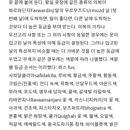
옷 끝에 붙여 둔다. 황실 옷장에 같은 종류의 의복이
파르와딘지Farwardinj 달의 우르무즈드Urmuzd 날 (첫
번째 날)에 도착하면, 질이 좋다면, 다른 날에 도착하는
것보다 더 높은 등급을 부여 받는다. 의복의 가치나
우선고려 사항 또는 그 외의 사항이 동일한 경우에는 옷이
입고된 날의 특성에 의해 등급이 결정된다. 그러나 입고된
날의 특성까지 비슷할 때는 더 가벼운 것을 더 높은 등급에
두었고 무게가 같은 경우에는 색깔에 따라 나열했다. 색깔
별 등급 순서는 이러했다: 퍼스 fus,
사피달클리아safidalclia, 루비색, 황금색, 주황색, 황동색,
크림슨(진홍색), 잔디 녹색, 목화색, 산달우드색, 아몬드색,
보라색, 포도색, 앵무새 담자색, 꿀색, 갈색빛 라일락색,
라바만자니Ravaamanjani 꽃 색, 카스니(치커리)의 꽃 색,
사과색, 건초색, 피스타치오, 보즈파트라bhojpatra 색,
분홍색, 밝은 파랑색, 쿨가Qulghah 꽃 색, 물색, 오일색,
적갈색, 에메랄드색, 중국도자기풍 청색, 바이올렛색, 밝은