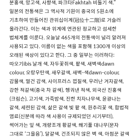
분홍색, 망고색, 사향색, 파크타Fakhtah 비둘기 색.”
일본의 전통색은 그 역사적 기원이 중국의 5원소에
기초하여 만들어진 관위십이계(冠位十二階)로 거슬러
올라간다. 이는 색과 위계에 연관된 정교하고 섬세한
법체계를 이룬다. 오늘날 465개의 전통색이 널리 알려져
사용되고 있다. 이름이 없는 색을 포함해 1300개 이상의
오래된 색상이 있다고 한다. 그 중 일부는 이러하다:
따오기ibis 날개 색, 자두꽃쥐색, 팥색, 새벽색dawn
colour, 오랑우탄색, 새우갈색, 새벽-색dawn-colour,
감물색, 멀건 감색, 사이프러스 껍질색, 우러난 겨자갈색,
강한 적갈색(중국 차 갈색), 헹궈낸 적색, 외국산 진홍색
(크림슨), 고기색, 가죽밤색, 진한 치자나무색, 윤광나는
갈색, 세련된 감색, 삶은 갈색 빛 팥 색, 원추리꽃 색, 합법적
염료(신분에 따라 색 사용이 규제되었던 시기부터),
썩어가는 잎 색, 개량조개 황갈색, 쐐기풀 대나무(문자
그대로 ‘그을음’), 달걀색, 건조되지 않은 벽 색, 아첨꾼 갈색