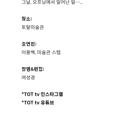
그날, 오프닝에서 일어난 일…..
장소:
토탈미술관
출연진:
이용백, 미술관 스텝
촬영&편집:
여성경
*TOT tv 인스타그램
*TOT tv 유튜브