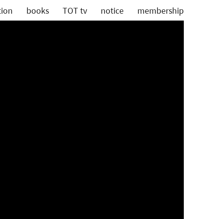
tion
books
TOT tv
notice
membership