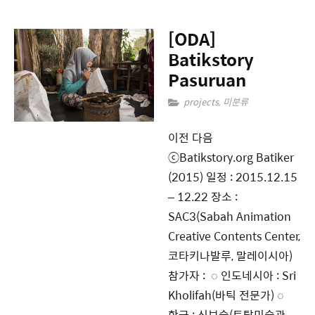
[ODA]
Batikstory
Pasuruan
projects
,
미분류
이전 다음
ⓒBatikstory.org Batiker
(2015) 일정 : 2015.12.15
– 12.22 장소 :
SAC3(Sabah Animation
Creative Contents Center,
코타키나발루, 말레이시아)
참가자 : ◌ 인도네시아 : Sri
Kholifah(바틱 전문가) ◌
한국 : 신보슬(토탈미술관