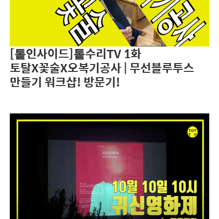
[톹인사이드]톹수리TV 1화
토탈X꽃술X오복기공사 | 무선블루투스
만들기 워크샵! 방문기!