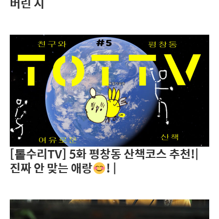
버린 시
[톹수리TV] 5화 평창동 산책코스 추천!|
진짜 안 맞는 애랑
! |