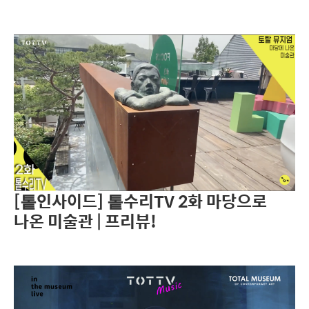
[톹인사이드] 톹수리TV 2화 마당으로
나온 미술관 | 프리뷰!