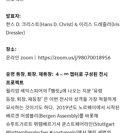
발표자:
한스 D. 크리스트(Hans D. Christ) & 이리스 드레즐러(Iris
Dressler)
장소:
온라인 zoom |
https://zoom.us/j/98070018956
유령 등장
, 퇴장, 재등장: 4 –
∞
챕터로 구성된 전시
프로젝트
윌리엄 셰익스피어의 『햄릿』에 나오는 지문 ‘유령
등장, 퇴장, 재등장’ 은 이번 전시의 성격을 가장 적절하게
묘사하는 것이기도 하다. 2019년도 노르웨이에서 시작된
베르겐 어셈블리(Bergen Assembly)를 바롯해
슈투트가르트 뷔템베르기셔 쿤스트페어라인(Stuttgart
Württembergischer Kunstverein)에서 열린 세번의