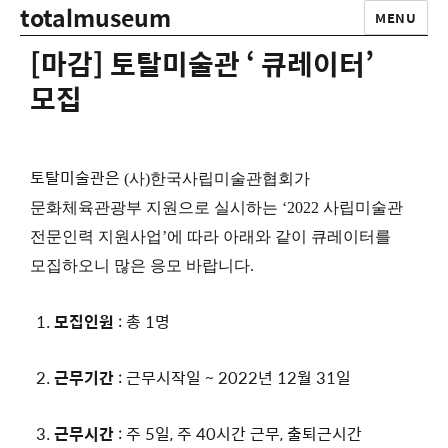
totalmuseum
MENU
[마감] 토탈미술관 ‘ 큐레이터’
모집
토탈미술관은
(
사
)
한국사립미술관협회가
문화체육관광부 지원으로 실시하는
‘2022
사립미술관
전문인력 지원사업
’
에 따라 아래와 같이 큐레이터를
모집하오니 많은 응모 바랍니다
.
모집인원
: 총 1명
근무기간
: 근무시작일 ~ 2022년 12월 31일
근무시간
: 주 5일, 주 40시간 근무, 출퇴근시간