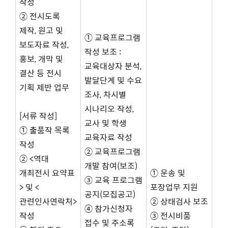
작성
② 전시도록
제작, 원고 및
① 교육프로그램
보도자료 작성,
작성 보조 :
홍보, 개막 및
교육대상자 분석,
결산 등 전시
발달단계 및 수요
기획 제반 업무
조사, 차시별
시나리오 작성,
[서류 작성]
교사 및 학생
① 출품작 목록
교육자료 작성
작성
② 교육프로그램
② <역대
개발 참여(보조)
개최전시 요약표
① 운송 및
③ 교육 프로그램
> 및 <
포장업무 지원
공지(모집공고)
관련인사연락처>
② 상태검사 보조
④ 참가신청자
작성
③ 전시비품
접수 및 주소록