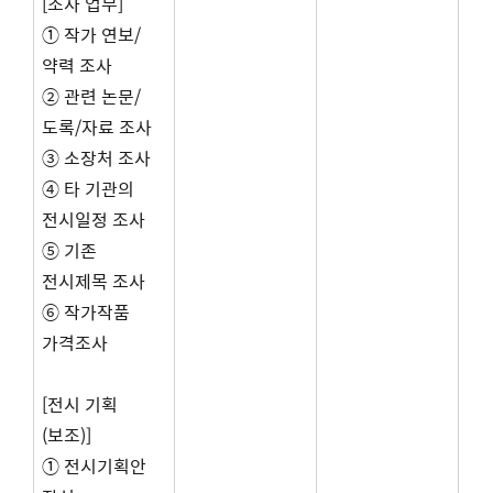
[조사 업무]
① 작가 연보/
약력 조사
② 관련 논문/
도록/자료 조사
③ 소장처 조사
④ 타 기관의
전시일정 조사
⑤ 기존
전시제목 조사
⑥ 작가작품
가격조사
[전시 기획
(보조)]
① 전시기획안