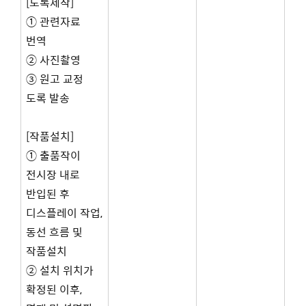
[도록제작]
① 관련자료
번역
② 사진촬영
③ 원고 교정
도록 발송
[작품설치]
① 출품작이
전시장 내로
반입된 후
디스플레이 작업,
동선 흐름 및
작품설치
② 설치 위치가
확정된 이후,