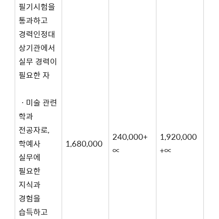
필기시험을
통과하고
경력인정대
상기관에서
실무 경력이
필요한 자
ㆍ미술 관련
학과
전공자로,
240,000+
1,920,000
학예사
1,680,000
∝
+∝
실무에
필요한
지식과
경험을
습득하고