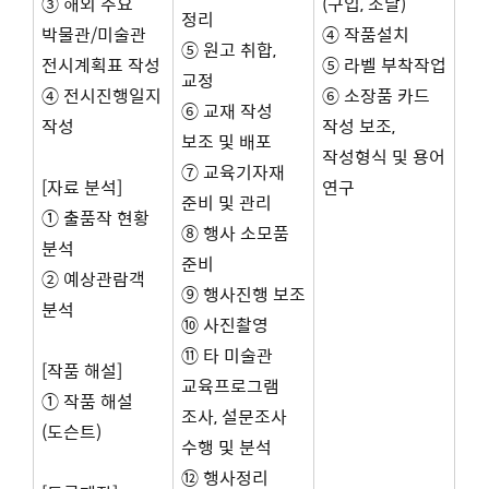
③ 해외 주요
(구입, 조달)
정리
박물관/미술관
④ 작품설치
⑤ 원고 취합,
전시계획표 작성
⑤ 라벨 부착작업
교정
④ 전시진행일지
⑥ 소장품 카드
⑥ 교재 작성
작성
작성 보조,
보조 및 배포
작성형식 및 용어
⑦ 교육기자재
[자료 분석]
연구
준비 및 관리
① 출품작 현황
⑧ 행사 소모품
분석
준비
② 예상관람객
⑨ 행사진행 보조
분석
⑩ 사진촬영
⑪ 타 미술관
[작품 해설]
교육프로그램
① 작품 해설
조사, 설문조사
(도슨트)
수행 및 분석
⑫ 행사정리