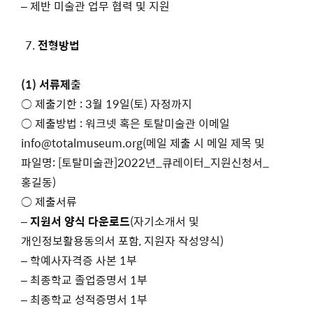
– 제반 미술관 업무 협력 및 지원
전형방법
(1) 서류제출
○ 제출기한 : 3월 19일(토) 자정까지
○ 제출방법 : 워크넷 혹은 토탈미술관 이메일
info@totalmuseum.org(메일 제출 시 메일 제목 및
파일명: [토탈미술관]2022년_큐레이터_지원신청서_
홍길동)
○ 제출서류
–
지원서 양식 다운로드
(자기소개서 및
개인정보활용동의서 포함, 지원자 작성양식)
– 학예사자격증 사본 1부
– 최종학교 졸업증명서 1부
– 최종학교 성적증명서 1부