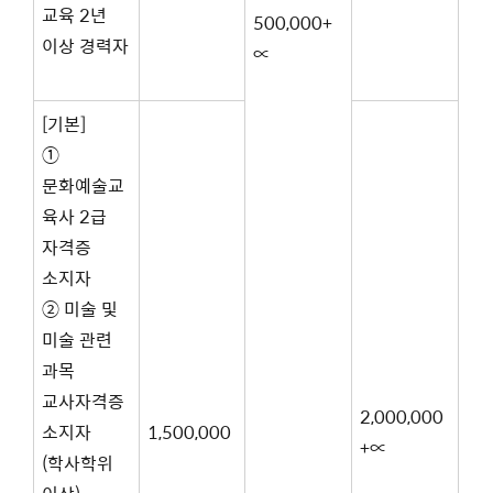
교육 2년
500,000+
이상 경력자
∝
[기본]
①
문화예술교
육사 2급
자격증
소지자
② 미술 및
미술 관련
과목
교사자격증
2,000,000
소지자
1,500,000
+∝
(학사학위