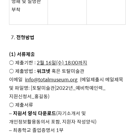
명패 및 설명판
부착
전형방법
(1) 서류제출
○ 제출기한 :
2월 16일(수) 18:00까지
○ 제출방법 :
워크넷
혹은 토탈미술관
이메일
info@totalmuseum.org
(메일제출시 메일제목
및 파일명: [토탈미술관]2022년_예비학예인력_
지원신청서_홍길동)
○ 제출서류
–
지원서 양식 다운로드
(자기소개서 및
개인정보활용동의서 포함, 지원자 작성양식)
– 최종학교 졸업증명서 1부