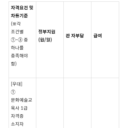
자격요건 및
차등기준
(※각
조건별
정부지원
관 자부담
급여
①~③ 중
(
원
/
월
)
하나를
충족해야
함)
[우대]
①
문화예술교
육사 1급
자격증
소지자