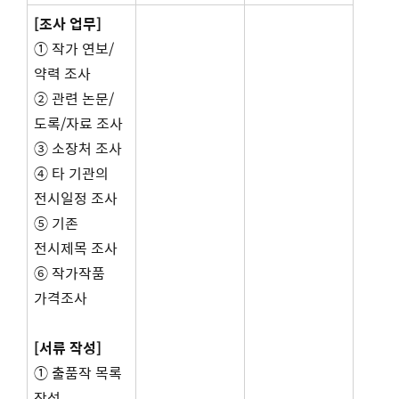
[조사 업무]
① 작가 연보/
약력 조사
② 관련 논문/
도록/자료 조사
③ 소장처 조사
④ 타 기관의
전시일정 조사
⑤ 기존
전시제목 조사
⑥ 작가작품
가격조사
[서류 작성]
① 출품작 목록
작성