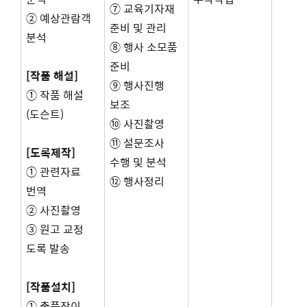
⑦ 교육기자재
② 예상관람객
준비 및 관리
분석
⑧ 행사 소모품
준비
[작품 해설]
⑨ 행사진행
① 작품 해설
보조
(도슨트)
⑩ 사진촬영
⑪ 설문조사
[도록제작]
수행 및 분석
① 관련자료
⑫ 행사정리
번역
② 사진촬영
③ 원고 교정
도록 발송
[작품설치]
① 출품작이