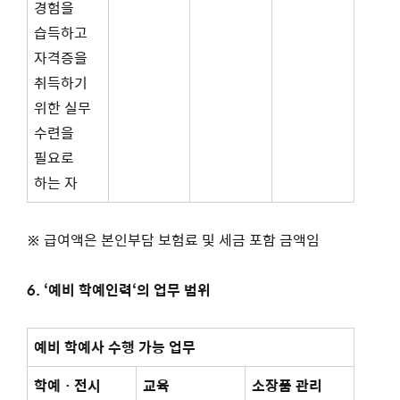
경험을
습득하고
자격증을
취득하기
위한 실무
수련을
필요로
하는 자
※ 급여액은 본인부담 보험료 및 세금 포함 금액임
6. ‘
예비 학예인력
‘
의 업무 범위
예비 학예사 수행 가능 업무
학예ㆍ전시
교육
소장품 관리