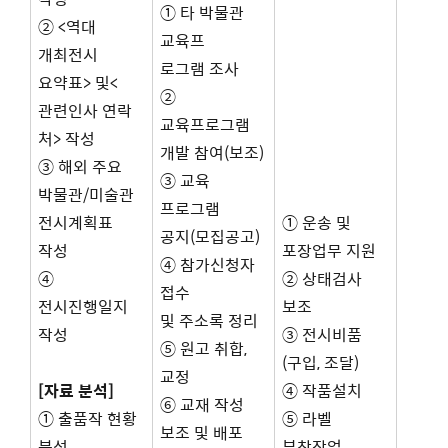
① 타 박물관
② <역대
교육프
개최전시
로그램 조사
요약표> 및<
②
관련인사 연락
교육프로그램
처> 작성
개발 참여(보조)
③ 해외 주요
③ 교육
박물관/미술관
프로그램
전시계획표
① 운송 및
공지(모집공고)
작성
포장업무 지원
④ 참가신청자
④
② 상태검사
접수
전시진행일지
보조
및 주소록 정리
작성
③ 전시비품
⑤ 원고 취합,
(구입, 조달)
교정
[자료 분석]
④ 작품설치
⑥ 교재 작성
① 출품작 현황
⑤ 라벨
보조 및 배포
분석
부착작업