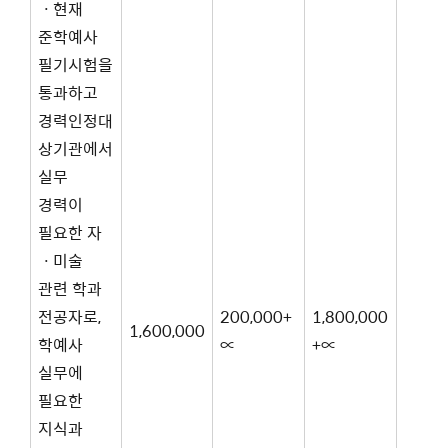
ㆍ현재
준학예사
필기시험을
통과하고
경력인정대
상기관에서
실무
경력이
필요한 자
ㆍ미술
관련 학과
전공자로,
200,000+
1,800,000
1,600,000
학예사
∝
+∝
실무에
필요한
지식과