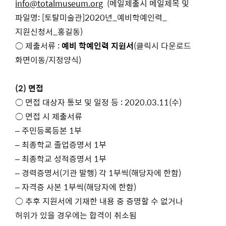
info@totalmuseum.org
(메일제출시 메일제목 및
파일명: [토탈미술관]2020년_예비학예인력_
지원신청서_홍길동)
○ 제출서류 :
예비 학예인력 지원서
(클릭시 다운로드
화면이동/
지정양식
)
(2)
면접
○ 면접 대상자 통보 및 일정 등 : 2020.03.11(수)
○ 면접 시 제출서류
– 주민등록등본 1부
– 최종학교 졸업증명서 1부
– 최종학교 성적증명서 1부
– 경력증명서(기관 발행) 각 1부씩(해당자에 한함)
– 자격증 사본 1부씩(해당자에 한함)
○ 추후 지원서에 기재한 내용 중 증명할 수 없거나
허위가 있을 경우에는 합격이 취소됨