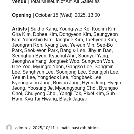
Venue |
Total Museum of Art, All Galleries
Opening |
October 15 (Wed), 2025, 13:00
Artists |
Sukho Kang, Young-yae Ko, Koolim Kim,
Gira Kim, Dohee Kim, Dongyeon Kim, Seungyeon
Kim, Yoonshin Kim, Janghee Kim, Taehyeop Kim,
Jeongran Roh, Kyung Lee, Ye-eun Min, Seo-Bo
Park, Seok-Won Park, Bang & Lee, Jihyun Bae,
Seunghun Byun, Kyuchul Ahn, Soonyul Yang,
Jeonghwa Yang, Jongtaek Woo, Sungwon Won,
Hee Yoo, Myungro Yoon, Gangso Lee, Sangmin
Lee, Sanghyun Lee, Soonjong Lee, Seungjoh Lee,
Yeeun Lee, Yongdeok Lee, Yongbaek Lee,
Kyeongseon Jung, Bowon Jung, Hyun Jung, Hyejin
Jeong, Yoosung Je, Myoungyoung Choi, Byungso
Choi, Chulyong Choi, Yangji Tak, Pixel Kim, Sub
Ham, Kyu Tai Hwang, Black Jaguar
admin
2025/10/11
main
,
past exhibition