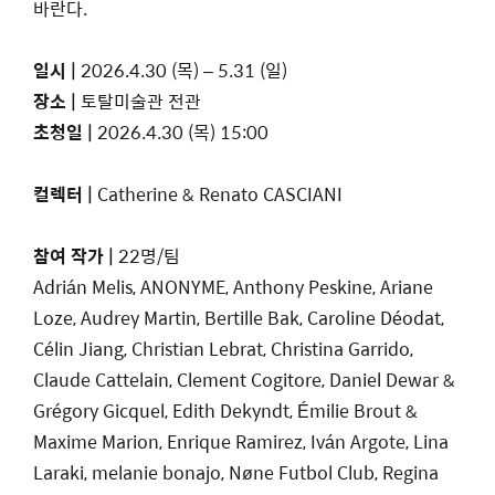
바란다.
일시 |
2026.4.30 (목) – 5.31 (일)
장소 |
토탈미술관 전관
초청일 |
2026.4.30 (목) 15:00
컬렉터 |
Catherine & Renato CASCIANI
참여 작가 |
22명/팀
Adrián Melis, ANONYME, Anthony Peskine, Ariane
Loze, Audrey Martin, Bertille Bak, Caroline Déodat,
Célin Jiang, Christian Lebrat, Christina Garrido,
Claude Cattelain, Clement Cogitore, Daniel Dewar &
Grégory Gicquel, Edith Dekyndt, Émilie Brout &
Maxime Marion, Enrique Ramirez, Iván Argote, Lina
Laraki, melanie bonajo, Nøne Futbol Club, Regina