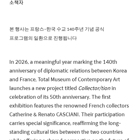
소책자
본
행사는
프랑스
한국
수교
주년
기념
공식
–
140
프로그램의
일환으로
진행됩니다
In 2026, a meaningful year marking the 140th
anniversary of diplomatic relations between Korea
and France, Total Museum of Contemporary Art
launches a new project titled
Collector/tion
in
celebration of its 50th anniversary. The first
exhibition features the renowned French collectors
Catherine & Renato CASCIANI. Their participation
carries special significance, reaffirming the long-
standing cultural ties between the two countries