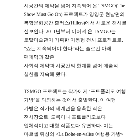
시공간의 제약을 넘어 지속되어 온
TSMGO(The
Show Must Go On)
프로젝트가 양양군 현남면의
복합문화공간 힐러스
(Hillers)
에서 새로운 전시를
선보인다
. 2011
년부터 이어져 온
TSMGO
는
토탈미술관이 기획한 이동형 전시 프로젝트로
,
“쇼는 계속되어야 한다”라는 슬로건 아래
팬데믹과 같은
사회적 제약과 시공간의 한계를 넘어 예술적
실천을 지속해 왔다
.
TSMGO
프로젝트는 작가에게
‘
포트폴리오 여행
가방
‘
을 의뢰하는 것에서 출발한다
.
이 여행
가방은 작가의 세계관을 응축한 작은
전시장으로
,
도록이나 포트폴리오보다
입체적이고 대형 작품보다 유연하다
.
이는
마르셀 뒤샹의
<La Boîte-en-valise
여행용 가방
>