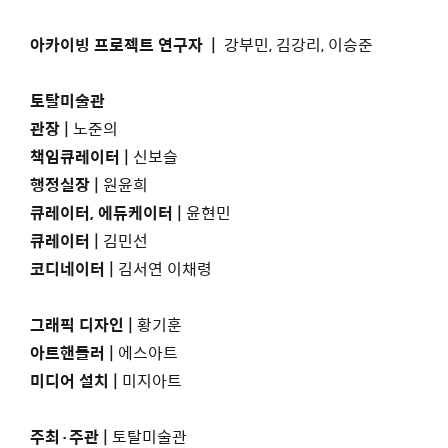
아카이빙 프로젝트 연구자
|
강부민, 김강리, 이승준
토탈미술관
관장 |
노준의
책임큐레이터 |
신보슬
행정실장 |
원윤희
큐레이터, 에듀케이터 |
윤현민
큐레이터 |
김민선
코디네이터 |
김서연 이채령
그래픽 디자인
|
황기훈
아트핸들러
|
에스아트
미디어 설치
|
미지아트
주최·주관 |
토탈미술관