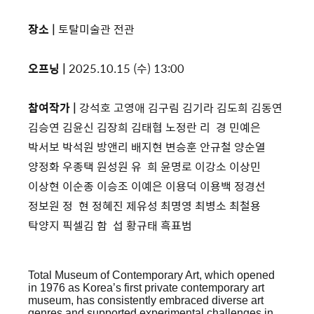
장소 |
토탈미술관 전관
오프닝 |
2025.10.15 (수) 13:00
참여작가 |
강석호 고영애 김구림 김기라 김도희 김동연
김승연 김윤신 김장희 김태협 노정란 리 경 민예은
박서보 박석원 방앤리 배지현 변승훈 안규철 양순열
양정화 우종택 원성원 유 희 윤명로 이강소 이상민
이상현 이순종 이승조 이예은 이용덕 이용백 정경선
정보원 정 현 정혜진 제유성 최명영 최병소 최철용
탁양지 픽셀김 함 섭 황규태 흑표범
Total Museum of Contemporary Art, which opened
in 1976 as Korea’s first private contemporary art
museum, has consistently embraced diverse art
genres and supported experimental challenges in